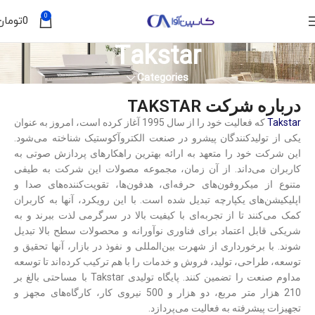
0
0
تومان
Takstar
Categories
درباره شرکت TAKSTAR
Takstar
که فعالیت خود را از سال 1995 آغاز کرده است، امروز به عنوان
یکی از تولیدکنندگان پیشرو در صنعت الکتروآکوستیک شناخته می‌شود.
این شرکت خود را متعهد به ارائه بهترین راهکارهای پردازش صوتی به
کاربران می‎‌داند. از آن زمان، مجموعه مصولات این شرکت به طیفی
متنوع از میکروفون‌های حرفه‌ای، هدفون‌ها، تقویت‌کننده‌های صدا و
اپلیکیشن‌های یکپارچه تبدیل شده است.
با این رویکرد، آنها به کاربران
کمک می‌کنند تا از تجربه‌ای با کیفیت بالا در سرگرمی لذت ببرند و به
شریکی قابل اعتماد برای فناوری نوآورانه و محصولات سطح بالا تبدیل
شوند. با برخورداری از شهرت بین‌المللی و نفوذ در بازار، آنها تحقیق و
توسعه، طراحی، تولید، فروش و خدمات را با هم ترکیب کرده‌اند تا توسعه
مداوم صنعت را تضمین کنند. پایگاه تولیدی Takstar با مساحتی بالغ بر
210 هزار متر مربع، دو هزار و 500 نیروی کار، کارگاه‌های مجهز و
تجهیزات پیشرفته به فعالیت می‌پردازد.