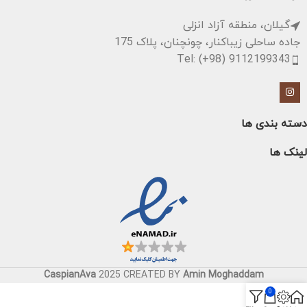
گیلان، منطقه آزاد انزلی
جاده ساحلی زیباکنار، چونچنان، پلاک 175
Tel: (+98) 9112199343
دسته بندی ها
لینک ها
CaspianAva
2025 CREATED BY
Amin Moghaddam
0