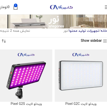
0
0
تومان
نور
Categories
خانه
تجهیزات تولید محتوا
نور
نمایش همه 2 نتیجه
Show sidebar
ویدئو لایت Pixel G2C
ویدئو لایت Pixel G2S