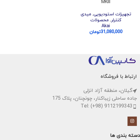
MKIII
تجهیزات استودیویی
,
میدی
کنترلر
,
محصولات
Akai
31,080,000
تومان
ارتباط با فروشگاه
گیلان، منطقه آزاد انزلی
جاده ساحلی زیباکنار، چونچنان، پلاک 175
Tel: (+98) 9112199343
دسته بندی ها