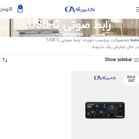
0
0
تومان
رابط صوتی USB-C
Categories
خانه
محصولات برچسب خورده “رابط صوتی USB-C”
در حال نمایش یک نتیجه
Show sidebar
SOLD
OUT