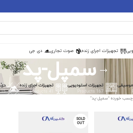
ویی
تجهیزات اجرای زنده
صوت تجاری
دی جی
سمپل-پد
 موسیقی
تجهیزات استودیویی
تجهیزات اجرای زنده
دی 
15 Products
41 Products
167 Products
چسب خورده “سمپل-پد”
SOLD
OUT