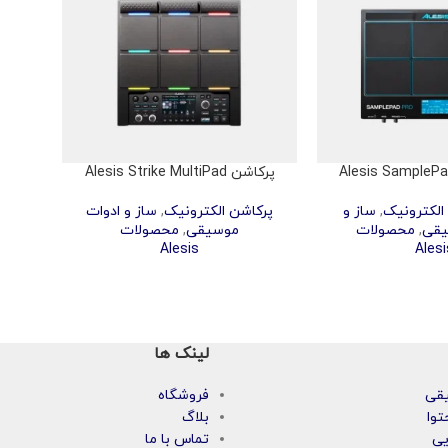
پرکاشن Alesis Strike MultiPad
الکترونیک
,
ساز و
پرکاشن الکترونیک
,
ساز و ادوات
یقی
,
محصولات
موسیقی
,
محصولات
Alesis
Alesi
لینک ها
یقی
فروشگاه
توا
بلاگ
یی
تماس با ما