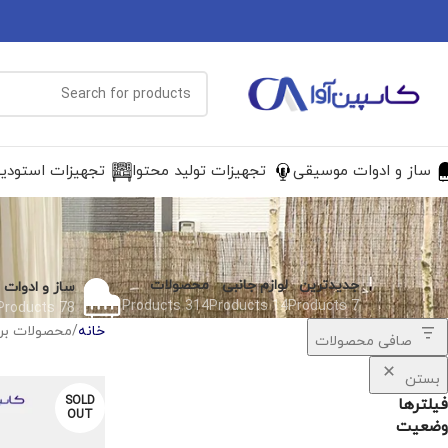
ساز و ادوات موسیقی
تجهیزات تولید محتوا
تجهیزات استودی
جدیدترین
لوازم جانبی
محصولات
ساز و ادوات
314 Products
14 Products
7 Products
78 Products
خانه
محصولات بر
صافی محصولات
بستن
SOLD
فیلترها
OUT
وضعیت