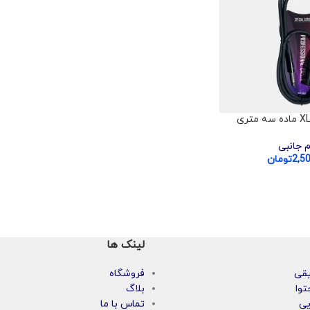
م جانبی
2,5
تومان
لینک ها
یقی
فروشگاه
توا
بلاگ
یی
تماس با ما