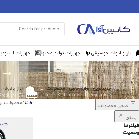
ساز و ادوات موسیقی
تجهیزات تولید محتوا
تجهیزات استودی
جدیدترین
لوازم جانبی
محصولات
ساز و ادوات
314 Products
14 Products
7 Products
78 Products
خانه
محصولات برچس
صافی محصولات
بستن
فیلترها
وضعیت