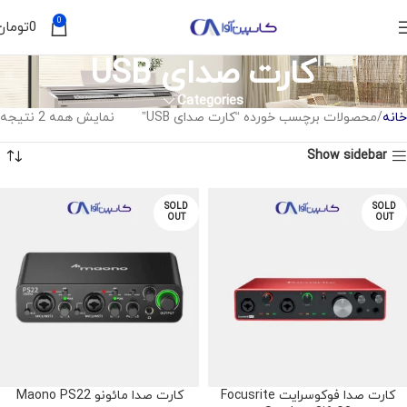
0
0
تومان
کارت صدای USB
Categories
خانه
محصولات برچسب خورده “کارت صدای USB”
نمایش همه 2 نتیجه
Show sidebar
SOLD
SOLD
OUT
OUT
کارت صدا فوکوسرایت Focusrite
کارت صدا مائونو Maono PS22