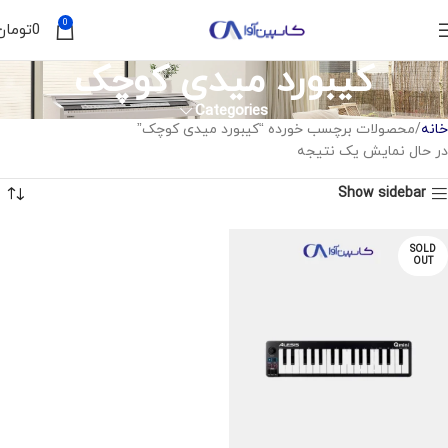
0
0
تومان
کیبورد میدی کوچک
Categories
خانه
محصولات برچسب خورده “کیبورد میدی کوچک”
در حال نمایش یک نتیجه
Show sidebar
SOLD
OUT