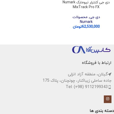
دی جی کنترلر نیومارک Numark
MixTrack Pro FX
دی جی
,
محصولات
Numark
62,530,000
تومان
ارتباط با فروشگاه
گیلان، منطقه آزاد انزلی
جاده ساحلی زیباکنار، چونچنان، پلاک 175
Tel: (+98) 9112199343
دسته بندی ها