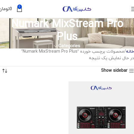
0
0
تومان
Numark MixStream Pro
Plus
Categories
خانه
محصولات برچسب خورده “Numark MixStream Pro Plus”
در حال نمایش یک نتیجه
Show sidebar