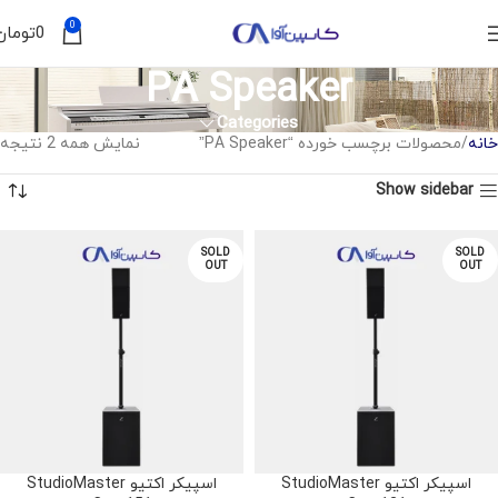
0
0
تومان
PA Speaker
Categories
خانه
محصولات برچسب خورده “PA Speaker”
نمایش همه 2 نتیجه
Show sidebar
SOLD
SOLD
OUT
OUT
اسپیکر اکتیو StudioMaster
اسپیکر اکتیو StudioMaster