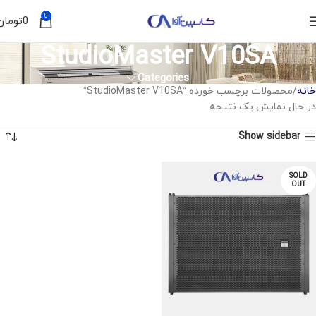
0
0
تومان
StudioMaster V10SA
Categories
خانه
محصولات برچسب خورده “StudioMaster V10SA”
در حال نمایش یک نتیجه
Show sidebar
SOLD
OUT