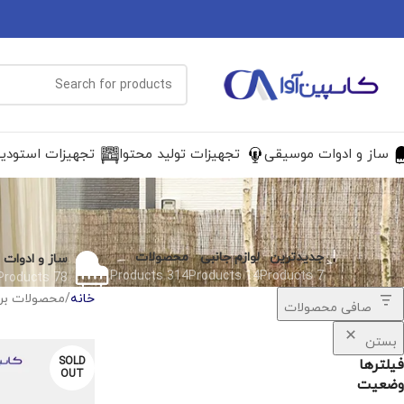
ساز و ادوات موسیقی
تجهیزات تولید محتوا
تجهیزات استودی
جدیدترین
لوازم جانبی
محصولات
ساز و ادوات
314 Products
14 Products
7 Products
78 Products
خانه
محصولات برچسب خو
صافی محصولات
بستن
SOLD
فیلترها
OUT
وضعیت