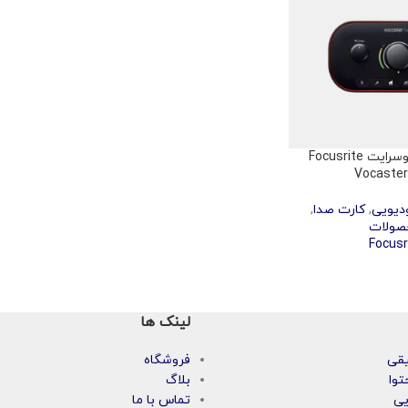
کارت صدا فوکوسرایت Focusrite
Vocaste
دیویی
,
کارت صدا
,
صولات
Focusr
لینک ها
یقی
فروشگاه
توا
بلاگ
یی
تماس با ما