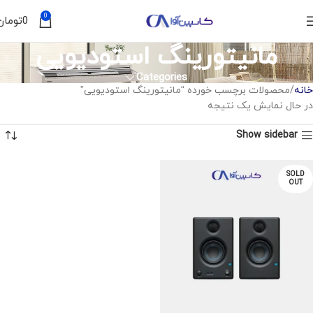
0
0
تومان
مانیتورینگ استودیویی
Categories
خانه
محصولات برچسب خورده “مانیتورینگ استودیویی”
در حال نمایش یک نتیجه
Show sidebar
SOLD
OUT