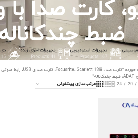
ضبط چندکاناله
 موسیقی
تجهیزات استودیویی
تجهیزات اجرای زنده
دی 
15 Products
41 Products
167 Products
محصولات برچسب خورده “ک
له”
24
20