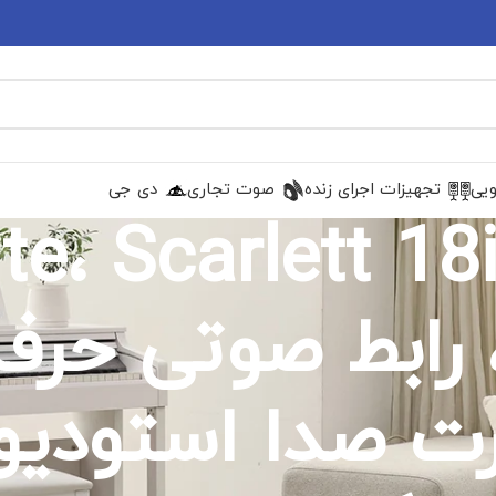
ویی
تجهیزات اجرای زنده
صوت تجاری
دی جی
دای USB، رابط صوتی 
رت صدا استودیو