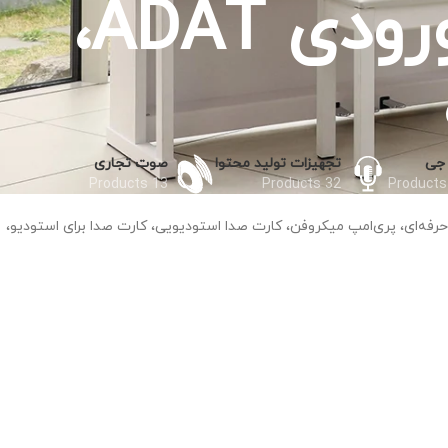
برای استودیو، کارت صدا با ورودی ADAT،
جی
تجهیزات تولید محتوا
صوت تجاری
13 Products
32 Products
ارت صدا، Focusrite، Scarlett 18i8، کارت صدای USB، رابط صوتی حرفه‌ای، پری‌امپ میکروفن، کارت صدا استودیویی، کارت صدا برای استودیو،