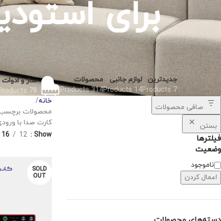
جدیدترین
لوازم جانبی
محصولات
ساز و ادوات
314 Products
14 Products
7 Products
78 Products
خانه
صافی محصولات
کارت صدا با ورودی ADAT، ضبط چندکانا
بستن
16
12
Show
فیلترها
وضعیت
ناموجود
SOLD
OUT
اعمال کردن
دسته‌های محصولات