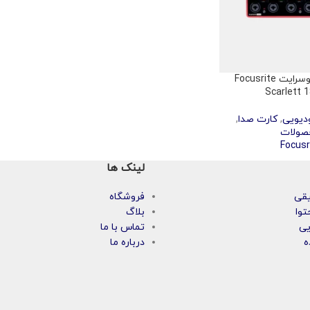
کارت صدا فوکوسرایت Focusrite
Scarlett 1
دیویی
,
کارت صدا
,
صولات
Focusr
لینک ها
یقی
فروشگاه
توا
بلاگ
یی
تماس با ما
ه
درباره ما