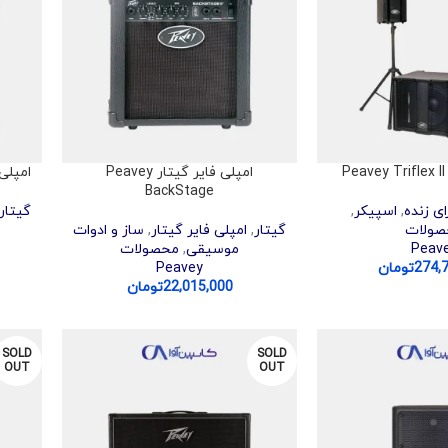
امپلی فایر گیتار Peavey
امپلی فایر
BackStage
ی زنده
,
اسپیکر
,
گیتار
صولات
گیتار
,
امپلی فایر گیتار
,
ساز و ادوات
Peav
موسیقی
,
محصولات
274,
تومان
Peavey
22,015,000
تومان
SOLD
SOLD
OUT
OUT