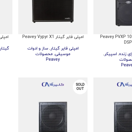
اسپیکر اکتیو Peavey PVXP 10
امپلی فایر گیتار Peavey Vypyr X1
امپلی فایر
DS
امپلی فایر گیتار
,
ساز و ادوات
گیتار
ی زنده
,
اسپیکر
,
موسیقی
,
محصولات
صولات
Peavey
Peav
SOLD
OUT