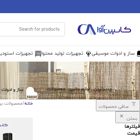
ساز و ادوات موسیقی
تجهیزات تولید محتوا
تجهیزات استودی
جدیدترین
لوازم جانبی
محصولات
ساز و ادوات
314 Products
14 Products
7 Products
78 Products
خانه
محصولات برچسب
صافی محصولات
بستن
فیلترها
قیمت