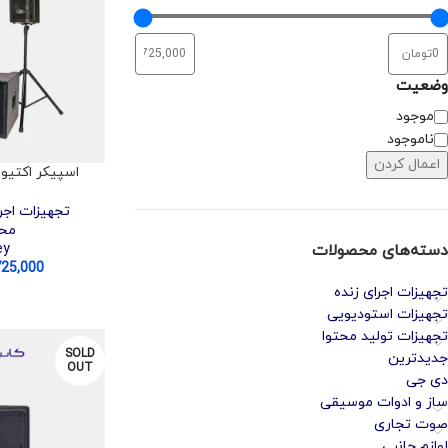
وضعیت
موجود
ناموجود
اعمال کردن
اسپیکر اکتیو Peavey Triflex II
تجهیزات اجرا
مح
دسته‌های محصولات
ey
725,000
تجهیزات اجرای زنده
تجهیزات استودیویی
تجهیزات تولید محتوا
SOLD
جدیدترین
OUT
دی جی
ساز و ادوات موسیقی
صوت تجاری
لوازم جانبی