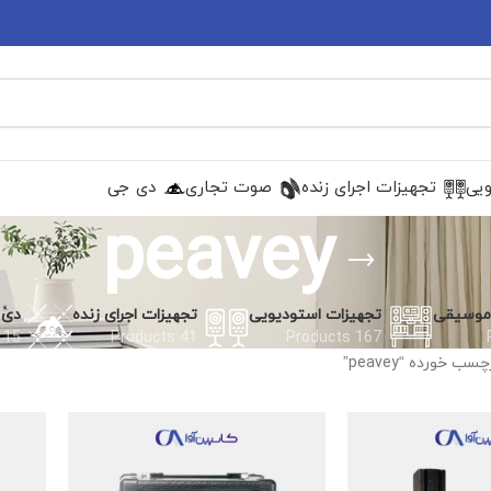
ویی
تجهیزات اجرای زنده
صوت تجاری
دی جی
peavey
 موسیقی
تجهیزات استودیویی
تجهیزات اجرای زنده
دی 
15 Products
41 Products
167 Products
 خورده “peavey”