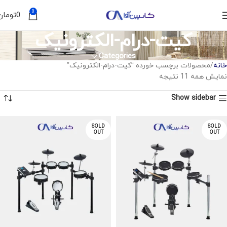
0
0
تومان
کیت-درام-الکترونیک
Categories
خانه
محصولات برچسب خورده “کیت-درام-الکترونیک”
نمایش همه 11 نتیجه
Show sidebar
SOLD
SOLD
OUT
OUT